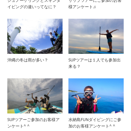
シュノーケリングとスキンダ
サップツアーにご参加のお客
イビングの違いってなに？
様アンケート♫
沖縄の冬は雨が多い？
SUPツアーは１人でも参加出
来る？
SUPツアーご参加のお客様ア
水納島FUNダイビングにご参
ンケート^ ^
加のお客様アンケート^ ^