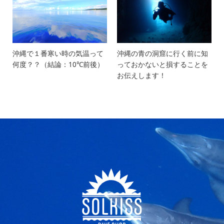
沖縄で１番寒い時の気温って
沖縄の青の洞窟に行く前に知
何度？？（結論：10℃前後）
っておかないと損することを
お伝えします！