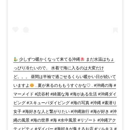
少しずつ暖かくなって来てる沖縄
まだ水温はちょ
っぴり冷たいので、 水着で海に入るのは大変だけ
ど。。。 昼間は半袖で過ごせるくらい暖かい日が続いて
いますよ
. 夏が来るのももうすぐかな♡ . #沖縄の海 #
マーメイド #読谷村 #綺麗な海 #海がある生活 #沖縄ダイ
ビング #スキューバダイビング #海の写真 #沖縄 #素潜り
女子 #海好きな人と繋がりたい #沖縄旅行 #海が好き #沖
縄の風景 #海の世界 #海 #水中風景 #リゾート #沖縄アク
ティビティ #ダイバー #海好きが集まるお店 #ソルキス #