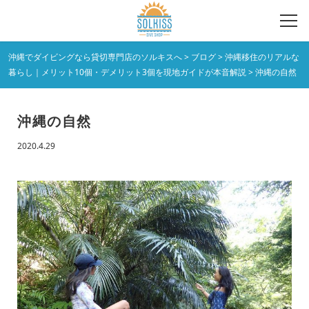
沖縄でダイビングなら貸切専門店のソルキスへ
>
ブログ
>
沖縄移住のリアルな
暮らし｜メリット10個・デメリット3個を現地ガイドが本音解説
>
沖縄の自然
沖縄の自然
2020.4.29