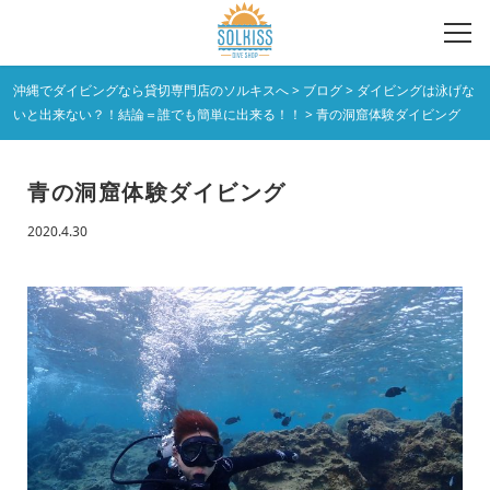
沖縄でダイビングなら貸切専門店のソルキスへ
>
ブログ
>
ダイビングは泳げな
いと出来ない？！結論＝誰でも簡単に出来る！！
>
青の洞窟体験ダイビング
青の洞窟体験ダイビング
2020.4.30