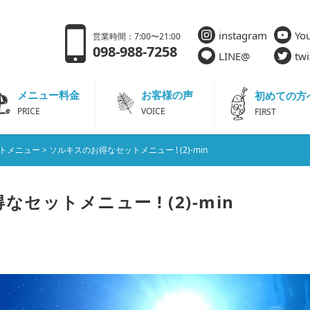
instagram
Yo
営業時間：7:00〜21:00
098-988-7258
LINE@
twi
メニュー料金
お客様の声
初めての方
PRICE
VOICE
FIRST
トメニュー
>
ソルキスのお得なセットメニュー ! (2)-min
セットメニュー ! (2)-min