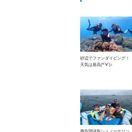
砂辺でファンダイビング！
天気は最高(*´∀`)♪
慶良間諸島シュノーケリン