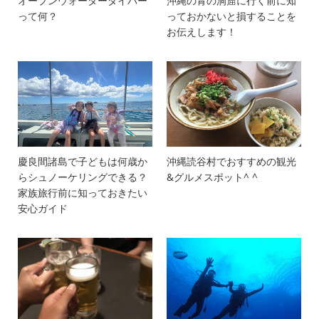
オープンウォーターダイバー
沖縄の青の洞窟に行く前に知
って何？
っておかないと損することを
お伝えします！
慶良間諸島で子どもは何歳か
沖縄読谷村でおすすめの観光
らシュノーケリングできる？
&グルメスポット^ ^
家族旅行前に知っておきたい
安心ガイド