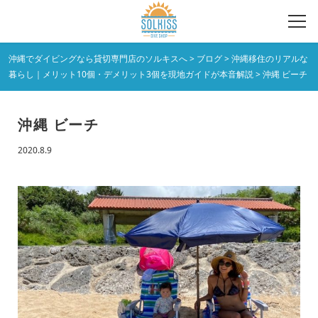
沖縄でダイビングなら貸切専門店のソルキスへ
>
ブログ
>
沖縄移住のリアルな
暮らし｜メリット10個・デメリット3個を現地ガイドが本音解説
>
沖縄 ビーチ
沖縄 ビーチ
2020.8.9