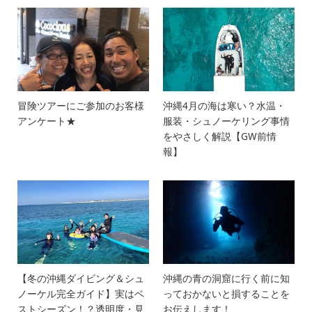
冒険ツアーにご参加のお客様
沖縄4月の海は寒い？水温・
アンケート★
服装・シュノーケリング事情
をやさしく解説【GW前情
報】
【冬の沖縄ダイビング＆シュ
沖縄の青の洞窟に行く前に知
ノーケル完全ガイド】実はベ
っておかないと損することを
ストシーズン！？透明度・見
お伝えします！