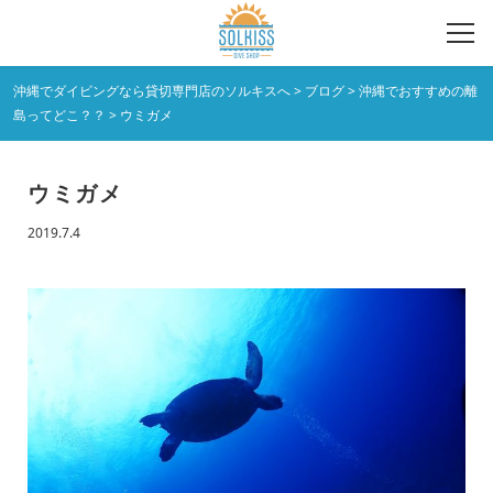
沖縄でダイビングなら貸切専門店のソルキスへ
>
ブログ
>
沖縄でおすすめの離
島ってどこ？？
>
ウミガメ
ウミガメ
2019.7.4