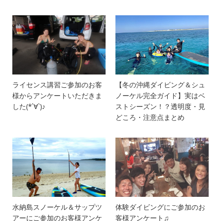
ライセンス講習ご参加のお客
【冬の沖縄ダイビング＆シュ
様からアンケートいただきま
ノーケル完全ガイド】実はベ
した(*´∀`)♪
ストシーズン！？透明度・見
どころ・注意点まとめ
水納島スノーケル＆サップツ
体験ダイビングにご参加のお
アーにご参加のお客様アンケ
客様アンケート♫