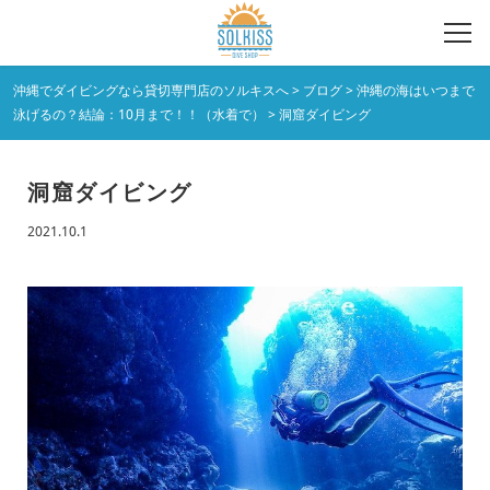
沖縄でダイビングなら貸切専門店のソルキスへ
>
ブログ
>
沖縄の海はいつまで
泳げるの？結論：10月まで！！（水着で）
>
洞窟ダイビング
洞窟ダイビング
2021.10.1